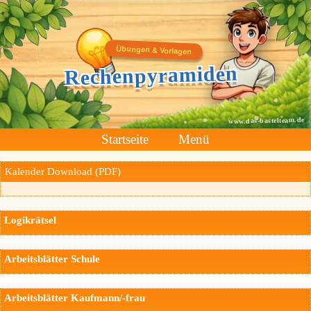
Übungen & Vorlagen
Rechenpyramiden
www.das-bastelteam.de
Startseite
Menü
Kalender Download (PDF)
Logikrätsel
Arbeitsblätter Schule
Arbeitsblätter Kaufmann/-frau