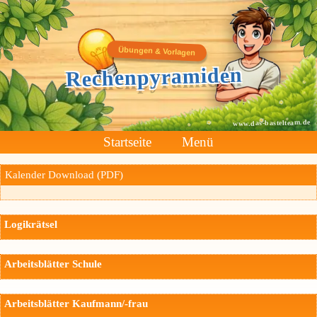
Übungen & Vorlagen
Rechenpyramiden
www.das-bastelteam.de
Startseite
Menü
Kalender Download (PDF)
Logikrätsel
Arbeitsblätter Schule
Arbeitsblätter Kaufmann/-frau