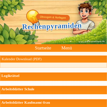
Übungen & Vorlagen
Rechenpyramiden
www.das-bastelteam.de
Startseite
Menü
Kalender Download (PDF)
Logikrätsel
Arbeitsblätter Schule
Arbeitsblätter Kaufmann/-frau