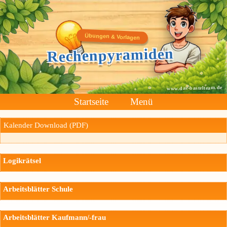
Übungen & Vorlagen
Rechenpyramiden
www.das-bastelteam.de
Startseite
Menü
Kalender Download (PDF)
Logikrätsel
Arbeitsblätter Schule
Arbeitsblätter Kaufmann/-frau