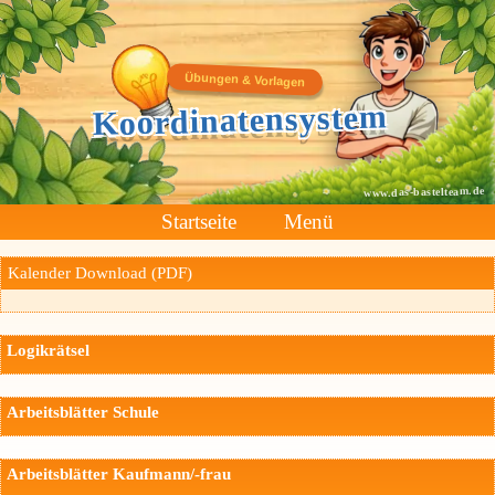
Übungen & Vorlagen
Koordinatensystem
www.das-bastelteam.de
Startseite
Menü
Kalender Download (PDF)
Logikrätsel
Arbeitsblätter Schule
Arbeitsblätter Kaufmann/-frau