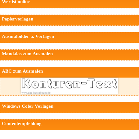
Wer ist online
Papiervorlagen
Ausmalbilder u. Vorlagen
Mandalas zum Ausmalen
ABC zum Ausmalen
Windows Color Vorlagen
Contentempfehlung