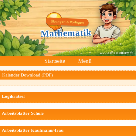
Übungen & Vorlagen
Mathematik
www.das-bastelteam.de
Startseite
Menü
Kalender Download (PDF)
Logikrätsel
Arbeitsblätter Schule
Arbeitsblätter Kaufmann/-frau