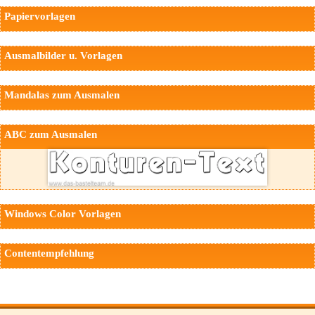
Papiervorlagen
Ausmalbilder u. Vorlagen
Mandalas zum Ausmalen
ABC zum Ausmalen
Windows Color Vorlagen
Contentempfehlung