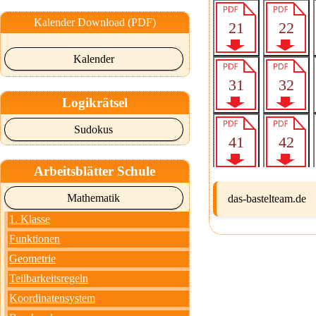
Kalender Download (PDF)
Kalender
Logikrätsel
Sudokus
Arbeitsblätter Schule
Mathematik
das-bastelteam.de
1. Klasse
Funktionen
Geometrie
Teilbarkeitsregeln
Koordinatensystem