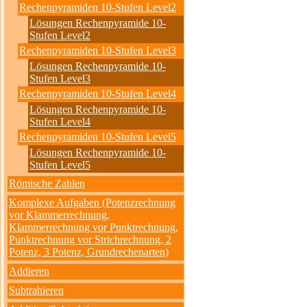
Rechenpyramiden 10-Stufen Level2
Lösungen Rechenpyramide 10-
Stufen Level2
Rechenpyramiden 10-Stufen Level3
Lösungen Rechenpyramide 10-
Stufen Level3
Rechenpyramiden 10-Stufen Level4
Lösungen Rechenpyramide 10-
Stufen Level4
Rechenpyramiden 10-Stufen Level5
Lösungen Rechenpyramide 10-
Stufen Level5
Römische Zahlen
Komplexe Aufgaben (Potenzrechnung
vor Klammerrechnung,
Klammerrechnung vor Punktrechnung,
Punktrechnung vor Strichrechnung, 2
Potenz, 3 Potenz, Grundrechenarten)
Addieren
Subtrahieren