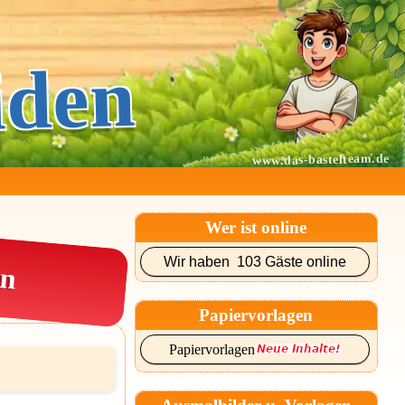
iden
www.das-bastelteam.de
Wer ist online
en
Wir haben 103 Gäste online
Papiervorlagen
Papiervorlagen