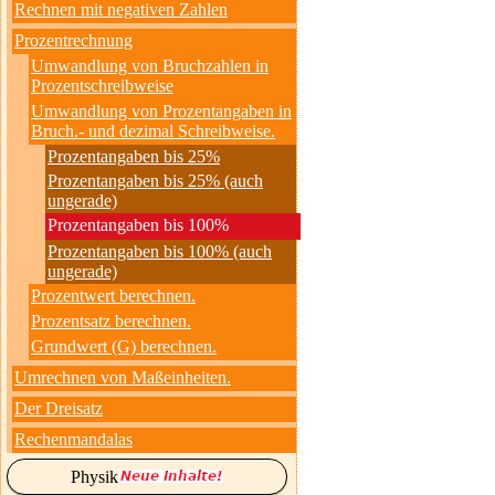
Rechnen mit negativen Zahlen
Prozentrechnung
Umwandlung von Bruchzahlen in
Prozentschreibweise
Umwandlung von Prozentangaben in
Bruch.- und dezimal Schreibweise.
Prozentangaben bis 25%
Prozentangaben bis 25% (auch
ungerade)
Prozentangaben bis 100%
Prozentangaben bis 100% (auch
ungerade)
Prozentwert berechnen.
Prozentsatz berechnen.
Grundwert (G) berechnen.
Umrechnen von Maßeinheiten.
Der Dreisatz
Rechenmandalas
Physik