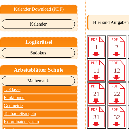
Kalender Download (PDF)
Hier sind Aufgaben
Kalender
Logikrätsel
Sudokus
Arbeitsblätter Schule
Mathematik
1. Klasse
Funktionen
Geometrie
Teilbarkeitsregeln
Koordinatensystem