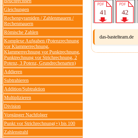
Bruchrechnen
Gleichungen
Rechenpyramiden / Zahlenmauern /
Rechenmauern
Römische Zahlen
das-bastelteam.de
Komplexe Aufgaben (Potenzrechnung
vor Klammerrechnung,
Klammerrechnung vor Punktrechnung,
Punktrechnung vor Strichrechnung, 2
Potenz, 3 Potenz, Grundrechenarten)
Addieren
Subtrahieren
Addition/Subtraktion
Multiplizieren
Division
Vorgänger Nachfolger
Punkt vor Strichrechnung(+) bis 100
Zahlenstrahl