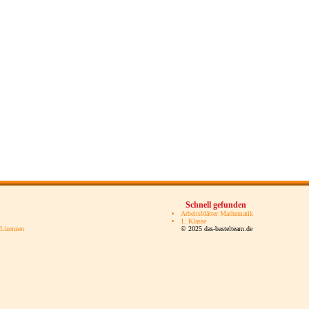
Schnell gefunden
Arbeitsblätter Mathematik
1. Klasse
 Lizenzen
© 2025 das-bastelteam.de