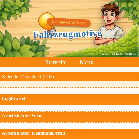
Übungen & Vorlagen
Fahrzeugmotive
www.das-bastelteam.de
Startseite
Menü
Kalender Download (PDF)
Logikrätsel
Arbeitsblätter Schule
Arbeitsblätter Kaufmann/-frau