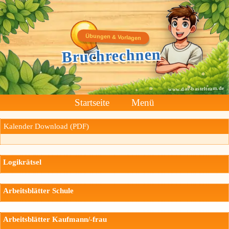
Übungen & Vorlagen
Bruchrechnen
www.das-bastelteam.de
Startseite
Menü
Kalender Download (PDF)
Logikrätsel
Arbeitsblätter Schule
Arbeitsblätter Kaufmann/-frau