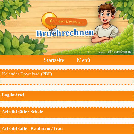
Übungen & Vorlagen
Bruchrechnen
www.das-bastelteam.de
Startseite
Menü
Kalender Download (PDF)
Logikrätsel
Arbeitsblätter Schule
Arbeitsblätter Kaufmann/-frau