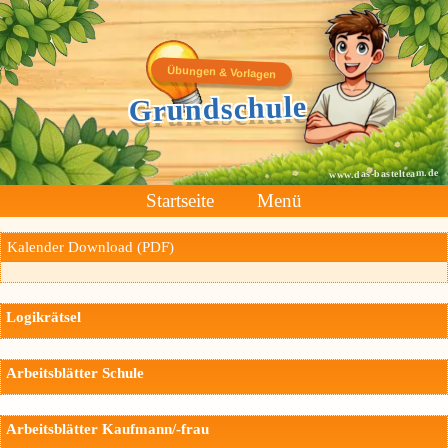
Übungen & Vorlagen
Grundschule
www.das-bastelteam.de
Startseite
Menü
Kalender Download (PDF)
Logikrätsel
Arbeitsblätter Schule
Arbeitsblätter Kaufmann/-frau