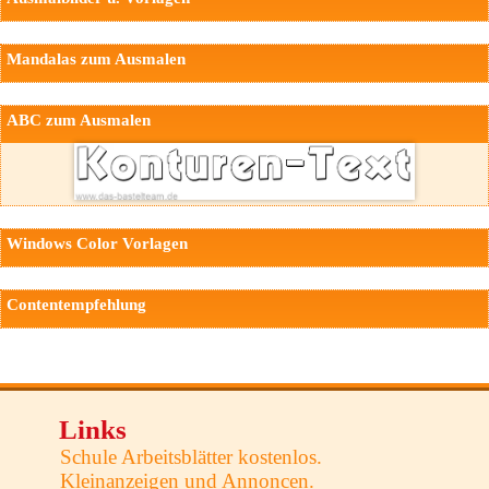
Mandalas zum Ausmalen
ABC zum Ausmalen
Windows Color Vorlagen
Contentempfehlung
Links
Schule Arbeitsblätter kostenlos.
Kleinanzeigen und Annoncen.