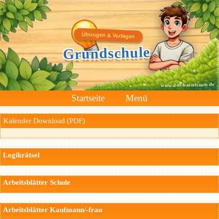
Übungen & Vorlagen
Grundschule
www.das-bastelteam.de
Startseite
Menü
Kalender Download (PDF)
Logikrätsel
Arbeitsblätter Schule
Arbeitsblätter Kaufmann/-frau