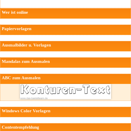
Wer ist online
Papiervorlagen
Ausmalbilder u. Vorlagen
Mandalas zum Ausmalen
ABC zum Ausmalen
Windows Color Vorlagen
Contentempfehlung