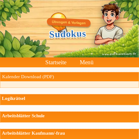
Übungen & Vorlagen
Sudokus
www.das-bastelteam.de
Startseite
Menü
Kalender Download (PDF)
Logikrätsel
Arbeitsblätter Schule
Arbeitsblätter Kaufmann/-frau