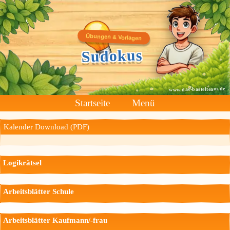
Übungen & Vorlagen
Sudokus
www.das-bastelteam.de
Startseite
Menü
Kalender Download (PDF)
Logikrätsel
Arbeitsblätter Schule
Arbeitsblätter Kaufmann/-frau