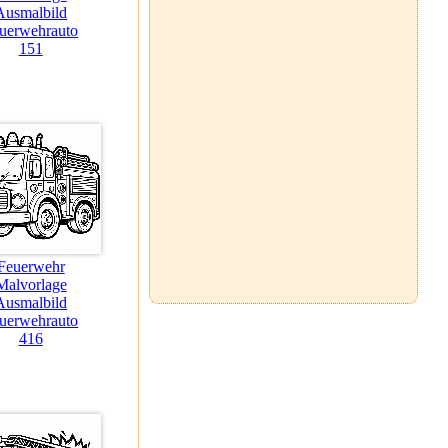
Ausmalbild
uerwehrauto
151
Feuerwehr
Malvorlage
Ausmalbild
uerwehrauto
416