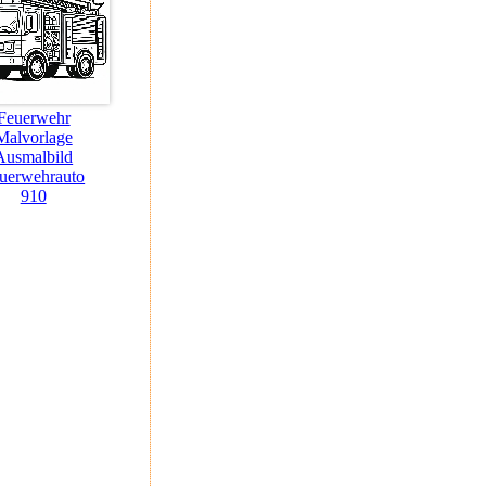
Feuerwehr
Malvorlage
Ausmalbild
uerwehrauto
910