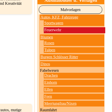
Ausmalbilder u. Vorlagen
nd Kreativität
Malvorlagen
Autos, KFZ, Fahrzeuge
Sportwagen
Feuerwehr
Blumen
Rosen
Tulpen
Burgen Schlösser Ritter
Dinos
Fabelwesen
Drachen
Einhorn
Elfen
Feen
Meerjungfrau/Nixen
autos, mutige
Raumfahrt