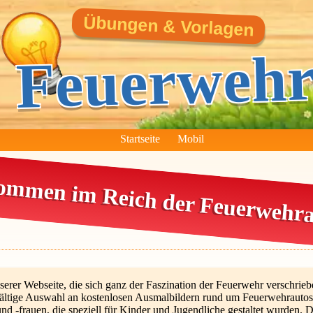
Übungen & Vorlagen
Feuerweh
Startseite
Mobil
ommen im Reich der Feuerwehra
rer Webseite, die sich ganz der Faszination der Feuerwehr verschrieb
lfältige Auswahl an kostenlosen Ausmalbildern rund um Feuerwehrautos
d -frauen, die speziell für Kinder und Jugendliche gestaltet wurden.