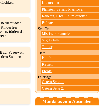
glichkeit,
Kosmonaut
Planeten, Saturn, Marsrover
Raketen, Ufos, Raumstationen
Roboter
 herunterladen,
 Kinder frei
Schiffe
iten, fördert die
Mississippidampfer
wehr.
Segelschiffe
Tanker
lt der Feuerwehr
Tiere
stlern Stunden
Hunde
Katzen
Pferde
Feiertage
Ostern Seite 1.
Ostern Seite 2.
Mandalas zum Ausmalen