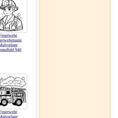
Feuerwehr
uerwehrmann
Malvorlage
smalbild 940
Feuerwehr
Malvorlage