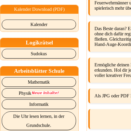
Feuerwehrmänner un
spielerisch mehr üb
Kalender Download (PDF)
Kalender
Das Beste daran? Es
ohne dich dafür reg
fließen. Gleichzeit
Logikrätsel
Hand-Auge-Koordina
Sudokus
Ermögliche deinen K
erkunden. Hol dir j
Arbeitsblätter Schule
voller kreativer Fre
Mathematik
Physik
Als JPG oder PDF 
Informatik
Die Uhr lesen lernen, in der
Grundschule.