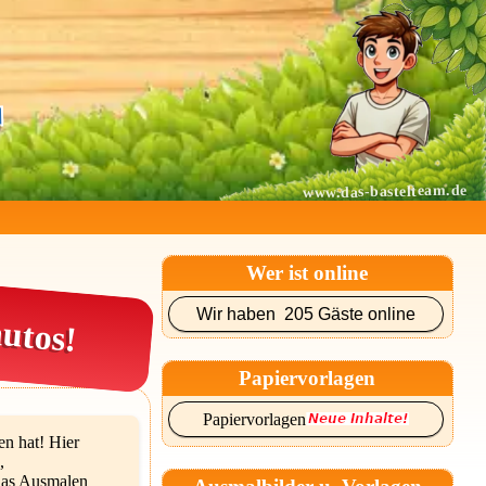
r
www.das-bastelteam.de
Wer ist online
utos!
Wir haben 205 Gäste online
Papiervorlagen
Papiervorlagen
en hat! Hier
,
 Das Ausmalen